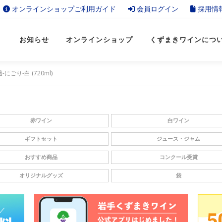
オンラインショップご利用ガイド
会員ログイン
採用情
お知らせ
オンラインショップ
くずまきワインにつ
-にごり-白 (720ml)
赤ワイン
白ワイン
ギフトセット
ジュース・ジャム
おすすめ商品
コンクール受賞
オリジナルグッズ
袋