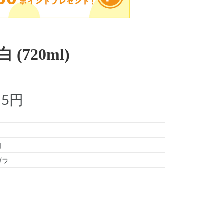
(720ml)
95円
口
ガラ