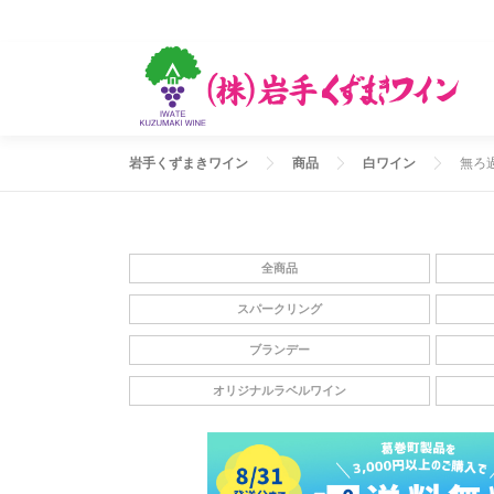
コ
ン
テ
ン
ツ
へ
ス
岩手くずまきワイン
商品
白ワイン
無ろ過
キ
ッ
プ
全商品
スパークリング
ブランデー
オリジナルラベルワイン