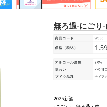
無ろ過-にごり-白 
商品コード
W036
1,5
価格（税込）
アルコール度数
9.0%
味わい
やや甘
ブドウ品種
ナイア
2025新酒
-にごり- 無ろ過・白