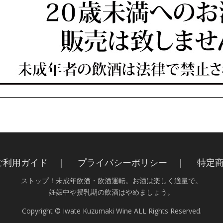
ご利用ガイド ｜
プライバシーポリシー ｜
特定
ストップ！未成年飲酒・飲酒運転。お酒は楽しく適量で。
妊娠中や授乳期の飲酒はやめましょう。
Copyright © Iwate Kuzumaki Wine ALL Rights Reserved.