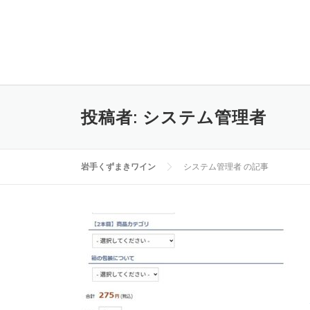
コ
ン
テ
ン
ツ
へ
ス
投稿者:
システム管理者
キ
ッ
プ
岩手くずまきワイン
システム管理者 の記事