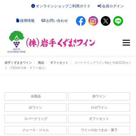
コ
オンラインショップご利用ガイド
会員ログイン
ン
テ
採用情報
お問い合わせ
ン
ツ
へ
ス
メニュー
キ
ッ
プ
岩手くずまきワイン
商品
ギフトセット
スパークリングワインWaと今様2020セッ
ト（750ml×2本・ギフト箱入）
お知らせ
オンラインショップ
くずまきワインについて
施設のご案内
会社概要
全商品
赤ワイン
白ワイン
ロゼワイン
スパークリング
ギフトセット
読みもの
ジュース・ジャム
ワインのおつまみ・菓子