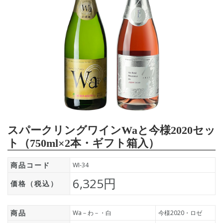
スパークリングワインWaと今様2020セッ
ト（750ml×2本・ギフト箱入）
商品コード
WI-34
6,325円
価格（税込）
商品
Wa－わ－・白
今様2020・ロゼ