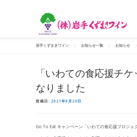
コ
ン
テ
ン
ツ
へ
ス
岩手くずまきワイン
お知らせ一覧
お知らせ
キ
ッ
プ
「いわての食応援チケ
なりました
投稿日:
2021年8月20日
Go To Eat キャンペーン「いわての食応援プロジェ