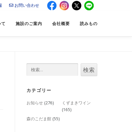
報
お問い合わせ
いて
施設のご案内
会社概要
読みもの
検
索:
カテゴリー
お知らせ
(276)
くずまきワイン
(165)
森のこだま館
(55)