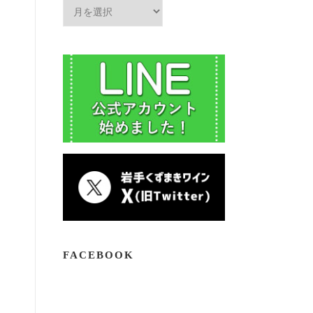
ア
ー
カ
イ
ブ
FACEBOOK