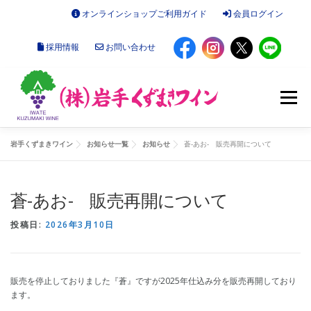
コ
オンラインショップご利用ガイド
会員ログイン
ン
テ
採用情報
お問い合わせ
ン
ツ
へ
ス
メニュー
キ
ッ
プ
岩手くずまきワイン
お知らせ一覧
お知らせ
蒼-あお- 販売再開について
お知らせ
オンラインショップ
蒼-あお- 販売再開について
くずまきワインについて
施設のご案内
会社概要
投稿日:
2026年3月10日
読みもの
販売を停止しておりました『蒼』ですが2025年仕込み分を販売再開しており
ます。