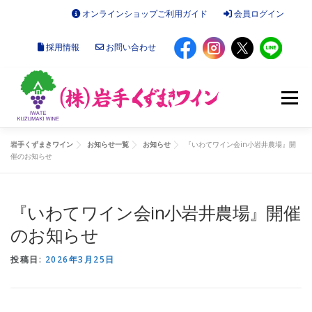
コ
オンラインショップご利用ガイド
会員ログイン
ン
テ
採用情報
お問い合わせ
ン
ツ
へ
ス
メニュー
キ
ッ
プ
岩手くずまきワイン
お知らせ一覧
お知らせ
『いわてワイン会in小岩井農場』開
催のお知らせ
お知らせ
オンラインショップ
『いわてワイン会in小岩井農場』開催
くずまきワインについて
施設のご案内
会社概要
のお知らせ
投稿日:
2026年3月25日
読みもの