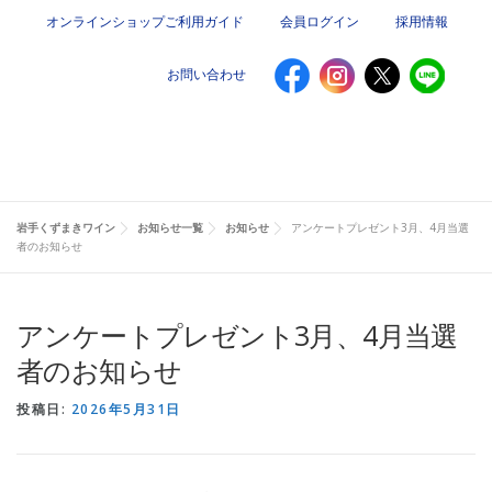
コ
オンラインショップご利用ガイド
会員ログイン
採用情報
ン
テ
お問い合わせ
ン
ツ
へ
ス
メニュー
キ
ッ
プ
岩手くずまきワイン
お知らせ一覧
お知らせ
アンケートプレゼント3月、4月当選
者のお知らせ
お知らせ
オンラインショップ
アンケートプレゼント3月、4月当選
くずまきワインについて
施設のご案内
会社概要
者のお知らせ
投稿日:
2026年5月31日
読みもの