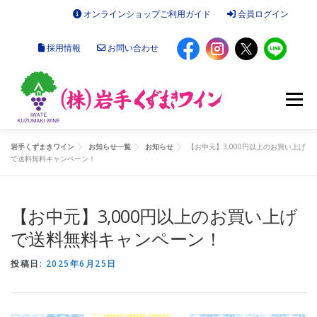
コ
オンラインショップご利用ガイド
会員ログイン
ン
テ
採用情報
お問い合わせ
ン
ツ
へ
ス
メニュー
キ
ッ
プ
岩手くずまきワイン
お知らせ一覧
お知らせ
【お中元】3,000円以上のお買い上げ
で送料無料キャンペーン！
お知らせ
オンラインショップ
【お中元】3,000円以上のお買い上げ
くずまきワインについて
施設のご案内
会社概要
で送料無料キャンペーン！
投稿日:
2025年6月25日
読みもの